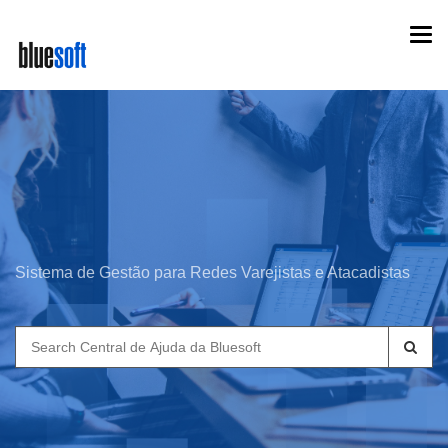
Skip
Togg
to
navi
main
content
Sistema de Gestão para Redes Varejistas e Atacadistas
Search
for: