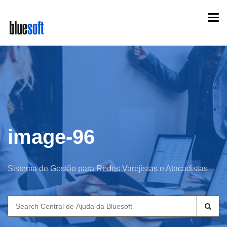
Skip
Togg
to
navi
main
content
image-96
Sistema de Gestão para Redes Varejistas e Atacadistas
Search
for: