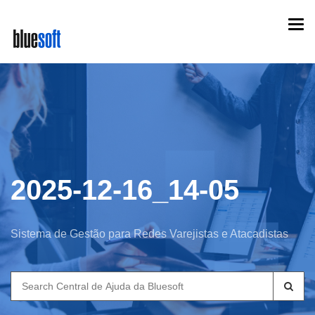
Skip
Togg
to
navi
main
content
2025-12-16_14-05
Sistema de Gestão para Redes Varejistas e Atacadistas
Search
for: