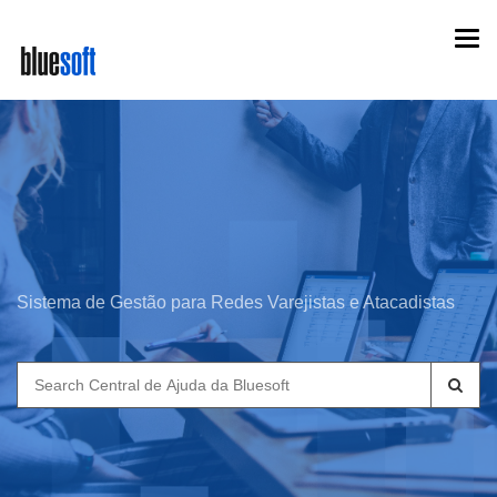
Skip
Togg
to
navi
main
content
Sistema de Gestão para Redes Varejistas e Atacadistas
Search
for: