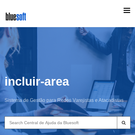
Skip
Togg
to
navi
main
content
incluir-area
Sistema de Gestão para Redes Varejistas e Atacadistas
Search
for: