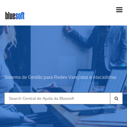
Skip
Togg
to
navi
main
content
Sistema de Gestão para Redes Varejistas e Atacadistas
Search
for: