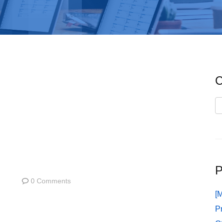
C
C
P
0 Comments
[
P