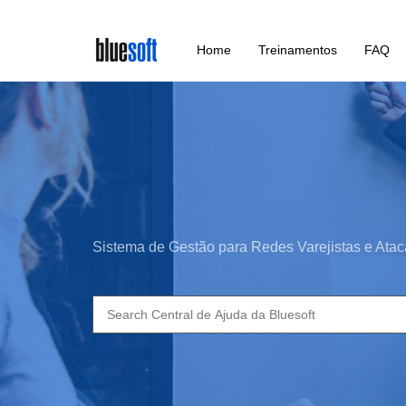
Skip
Home
Treinamentos
FAQ
to
main
content
Sistema de Gestão para Redes Varejistas e Atac
Search
for: