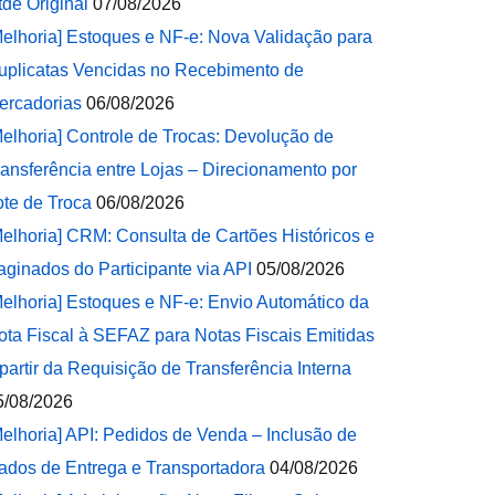
tde Original
07/08/2026
Melhoria] Estoques e NF-e: Nova Validação para
uplicatas Vencidas no Recebimento de
ercadorias
06/08/2026
Melhoria] Controle de Trocas: Devolução de
ransferência entre Lojas – Direcionamento por
ote de Troca
06/08/2026
Melhoria] CRM: Consulta de Cartões Históricos e
aginados do Participante via API
05/08/2026
Melhoria] Estoques e NF-e: Envio Automático da
ota Fiscal à SEFAZ para Notas Fiscais Emitidas
 partir da Requisição de Transferência Interna
5/08/2026
Melhoria] API: Pedidos de Venda – Inclusão de
ados de Entrega e Transportadora
04/08/2026