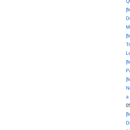
Q
[
D
M
[
T
L
[
P
[
N
a
0
[
D