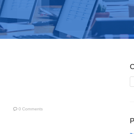
C
C
0 Comments
P