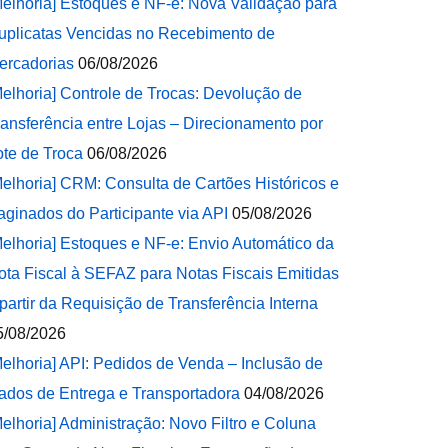
Melhoria] Estoques e NF-e: Nova Validação para
uplicatas Vencidas no Recebimento de
ercadorias
06/08/2026
Melhoria] Controle de Trocas: Devolução de
ransferência entre Lojas – Direcionamento por
ote de Troca
06/08/2026
Melhoria] CRM: Consulta de Cartões Históricos e
aginados do Participante via API
05/08/2026
Melhoria] Estoques e NF-e: Envio Automático da
ota Fiscal à SEFAZ para Notas Fiscais Emitidas
 partir da Requisição de Transferência Interna
5/08/2026
Melhoria] API: Pedidos de Venda – Inclusão de
ados de Entrega e Transportadora
04/08/2026
Melhoria] Administração: Novo Filtro e Coluna