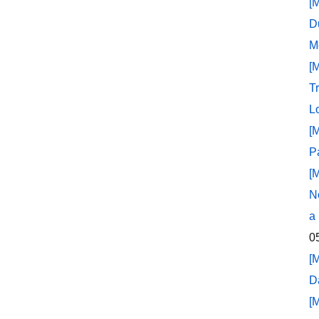
[
D
M
[
T
L
[
P
[
N
a
0
[
D
[