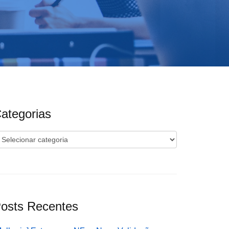
ategorias
ategorias
osts Recentes