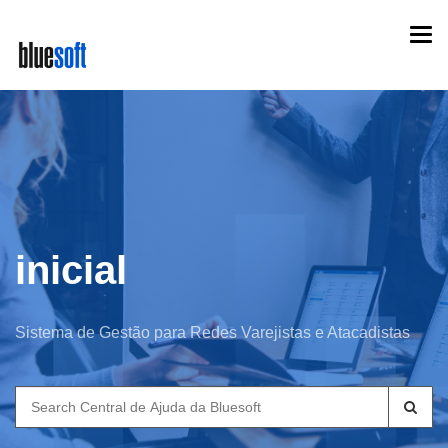
Skip
Togg
to
navi
main
content
inicial
Sistema de Gestão para Redes Varejistas e Atacadistas
Search
for: