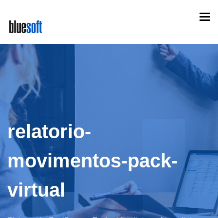
Skip
Togg
to
navi
main
content
relatorio-
movimentos-pack-
virtual