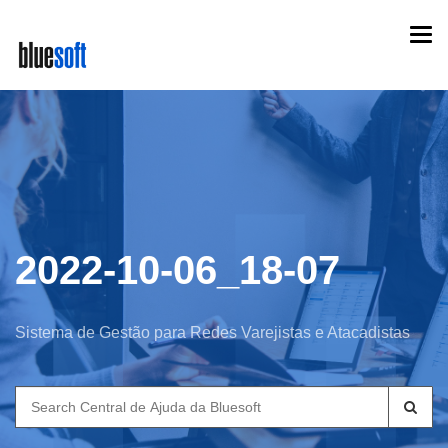
Skip
Togg
to
navi
main
content
2022-10-06_18-07
Sistema de Gestão para Redes Varejistas e Atacadistas
Search
for: