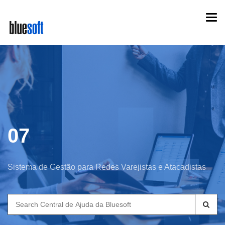
Skip
Togg
to
navi
main
content
07
Sistema de Gestão para Redes Varejistas e Atacadistas
Search
for: