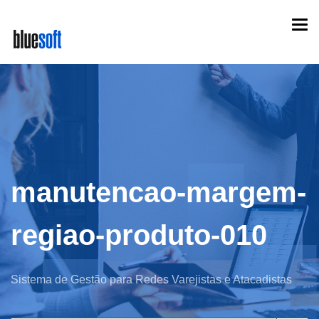
Skip
Togg
to
navi
main
content
manutencao-margem-
regiao-produto-010
Sistema de Gestão para Redes Varejistas e Atacadistas