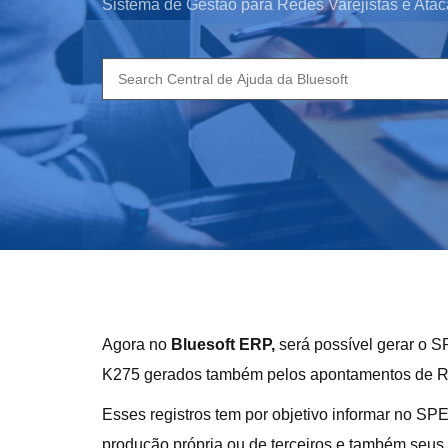
Sistema de Gestão para Redes Varejistas e Atac
Search
for:
Agora no
Bluesoft ERP,
será possível gerar o S
K275 gerados também pelos apontamentos de R
Esses registros tem por objetivo informar no S
produção própria ou de terceiros e também seus 