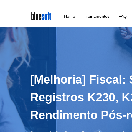
Skip
Home
Treinamentos
FAQ
to
main
content
[Melhoria] Fiscal
Registros K230, K
Rendimento Pós-r