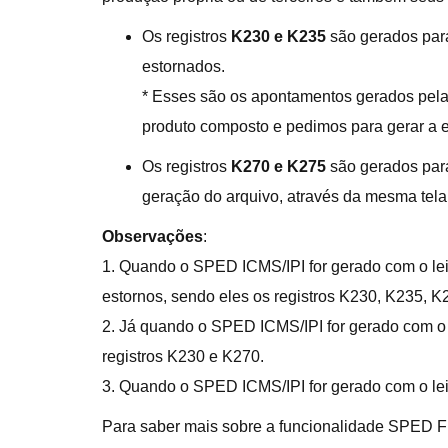
Os registros
K230 e K235
são gerados para
estornados.
* Esses são os apontamentos gerados pel
produto composto e pedimos para gerar a e
Os registros
K270 e K275
são gerados para
geração do arquivo, através da mesma tel
Observações
:
1. Quando o SPED ICMS/IPI for gerado com o lei
estornos, sendo eles os registros K230, K235, K
2. Já quando o SPED ICMS/IPI for gerado com o l
registros K230 e K270.
3. Quando o SPED ICMS/IPI for gerado com o leia
Para saber mais sobre a funcionalidade SPED F