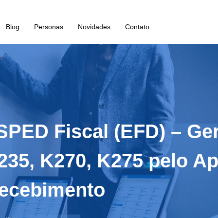
Blog
Personas
Novidades
Contato
: SPED Fiscal (EFD) – G
235, K270, K275 pelo A
ecebimento