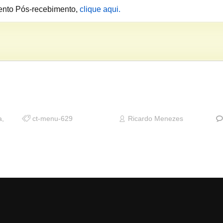
ento Pós-recebimento,
clique aqui.
a
,
ct-menu-629
Ricardo Menezes