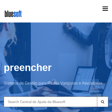
Skip
Togg
to
navi
main
content
preencher
Sistema de Gestão para Redes Varejistas e Atacadistas
Search
for: