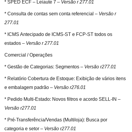
* SPED ECF – Leiaute 7 –
Versão r 277.01
* Consulta de contas sem conta referencial –
Versão r
277.01
* ICMS Antecipado de ICMS-ST e FCP-ST todos os
estados –
Versão r 277.01
Comercial / Operações
* Gestão de Categorias: Segmentos –
Versão r277.01
* Relatório Cobertura de Estoque: Exibição de vários itens
e embalagem padrão –
Versão r276.01
* Pedido Multi-Estado: Novos filtros e acordo SELL-IN –
Versão r277.01
* Pré-Transferência/Vendas (Multiloja): Busca por
categoria e setor –
Versão r277.01