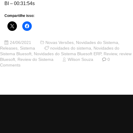
BI – 00:31:54s
Compartilhe isso:
24/06/2021
Novas Versões
,
Novidades do Sistema
,
Releases
,
Sistema
novidades do sistema
,
Novidades do
Sistema Bluesoft
,
Novidades do Sistema Bluesoft ERP
,
Review
,
review
Bluesoft
,
Review do Sistema
Wilson Souza
0
Comments