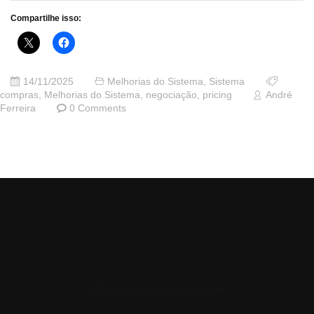
Compartilhe isso:
14/11/2025
Melhorias do Sistema
,
Sistema
compras
,
Melhorias do Sistema
,
negociação
,
pricing
André
Ferreira
0 Comments
© 2026 Central de Ajuda da Bluesoft