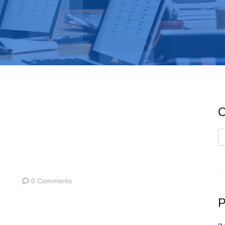
C
C
0 Comments
P