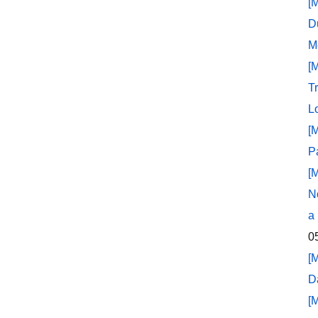
[
D
M
[
T
L
[
P
[
N
a
0
[
D
[