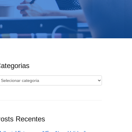
ategorias
ategorias
osts Recentes