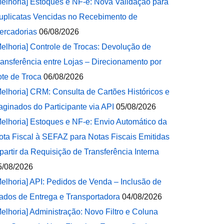
Melhoria] Estoques e NF-e: Nova Validação para
uplicatas Vencidas no Recebimento de
ercadorias
06/08/2026
Melhoria] Controle de Trocas: Devolução de
ransferência entre Lojas – Direcionamento por
ote de Troca
06/08/2026
Melhoria] CRM: Consulta de Cartões Históricos e
aginados do Participante via API
05/08/2026
Melhoria] Estoques e NF-e: Envio Automático da
ota Fiscal à SEFAZ para Notas Fiscais Emitidas
 partir da Requisição de Transferência Interna
5/08/2026
Melhoria] API: Pedidos de Venda – Inclusão de
ados de Entrega e Transportadora
04/08/2026
Melhoria] Administração: Novo Filtro e Coluna