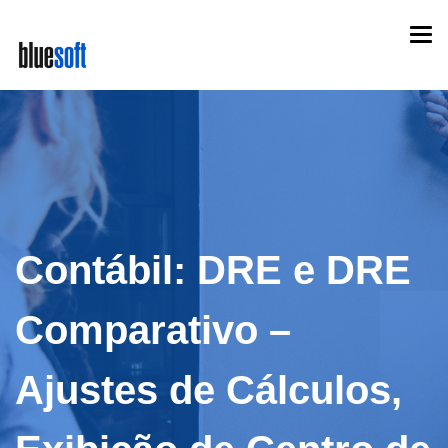
Skip
Togg
to
navi
main
content
Contábil: DRE e DRE
Comparativo –
Ajustes de Cálculos,