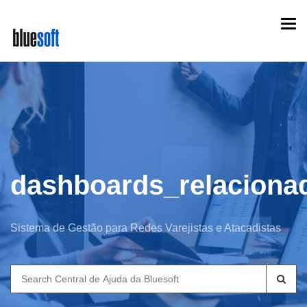
Skip
Togg
to
navi
main
content
dashboards_relaciona
Sistema de Gestão para Redes Varejistas e Atacadistas
Search
for: