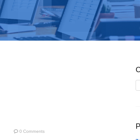
C
C
P
0 Comments