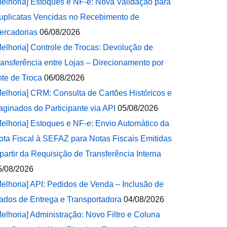
Melhoria] Estoques e NF-e: Nova Validação para
uplicatas Vencidas no Recebimento de
ercadorias
06/08/2026
Melhoria] Controle de Trocas: Devolução de
ransferência entre Lojas – Direcionamento por
ote de Troca
06/08/2026
Melhoria] CRM: Consulta de Cartões Históricos e
aginados do Participante via API
05/08/2026
Melhoria] Estoques e NF-e: Envio Automático da
ota Fiscal à SEFAZ para Notas Fiscais Emitidas
 partir da Requisição de Transferência Interna
5/08/2026
Melhoria] API: Pedidos de Venda – Inclusão de
ados de Entrega e Transportadora
04/08/2026
Melhoria] Administração: Novo Filtro e Coluna