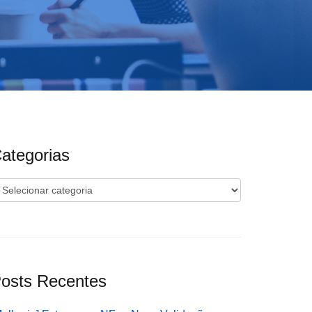
ategorias
ategorias
osts Recentes