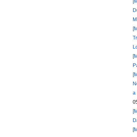
[
D
M
[
T
L
[
P
[
N
a
0
[
D
[