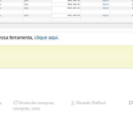
essa ferramenta,
clique aqui
.
a
,
#cota-de-compras
,
Ricardo Raffoul
compras
,
cota