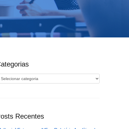
ategorias
ategorias
osts Recentes