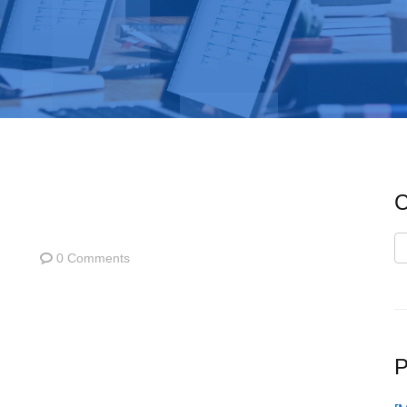
C
C
0 Comments
P