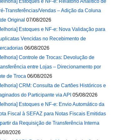
Melhoria] Estoques e NF-e: Relatório Analítico de
ré-Transferências/Vendas – Adição da Coluna
tde Original
07/08/2026
Melhoria] Estoques e NF-e: Nova Validação para
uplicatas Vencidas no Recebimento de
ercadorias
06/08/2026
Melhoria] Controle de Trocas: Devolução de
ransferência entre Lojas – Direcionamento por
ote de Troca
06/08/2026
Melhoria] CRM: Consulta de Cartões Históricos e
aginados do Participante via API
05/08/2026
Melhoria] Estoques e NF-e: Envio Automático da
ota Fiscal à SEFAZ para Notas Fiscais Emitidas
 partir da Requisição de Transferência Interna
5/08/2026