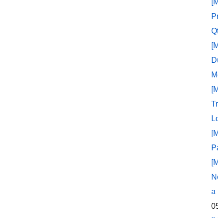
[
P
Q
[
D
M
[
T
L
[
P
[
N
a
0