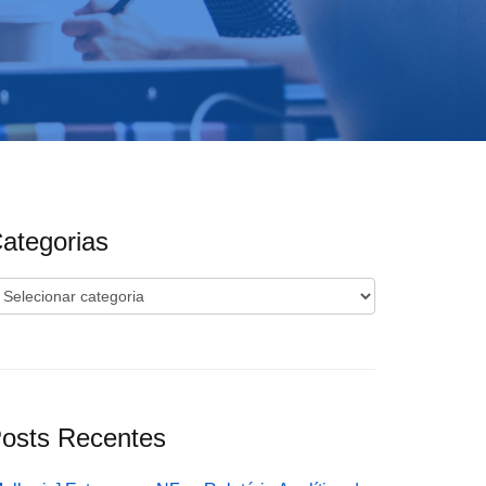
ategorias
ategorias
osts Recentes