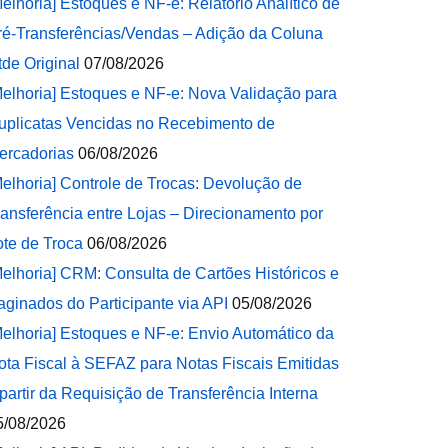
Melhoria] Estoques e NF-e: Relatório Analítico de
ré-Transferências/Vendas – Adição da Coluna
tde Original
07/08/2026
Melhoria] Estoques e NF-e: Nova Validação para
uplicatas Vencidas no Recebimento de
ercadorias
06/08/2026
Melhoria] Controle de Trocas: Devolução de
ransferência entre Lojas – Direcionamento por
ote de Troca
06/08/2026
Melhoria] CRM: Consulta de Cartões Históricos e
aginados do Participante via API
05/08/2026
Melhoria] Estoques e NF-e: Envio Automático da
ota Fiscal à SEFAZ para Notas Fiscais Emitidas
 partir da Requisição de Transferência Interna
5/08/2026