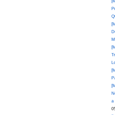
[
P
Q
[
D
M
[
T
L
[
P
[
N
a
0