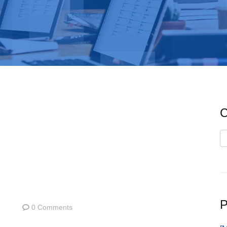
C
C
P
0 Comments