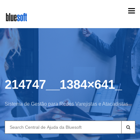
Skip
Togg
to
navi
main
content
214747__1384×641_
Sistema de Gestão para Redes Varejistas e Atacadistas
Search
for: