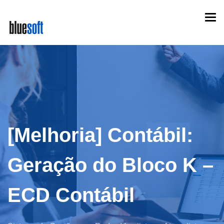
Skip
Togg
to
navi
main
content
[Melhoria] Contábil:
Geração do Bloco K –
ECD Contábil