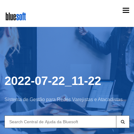
Skip
Togg
to
navi
main
content
2022-07-22_11-22
Sistema de Gestão para Redes Varejistas e Atacadistas
Search
for: