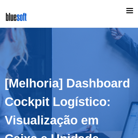
Skip
Togg
to
navi
main
content
[Melhoria] Dashboard
Cockpit Logístico:
Visualização em