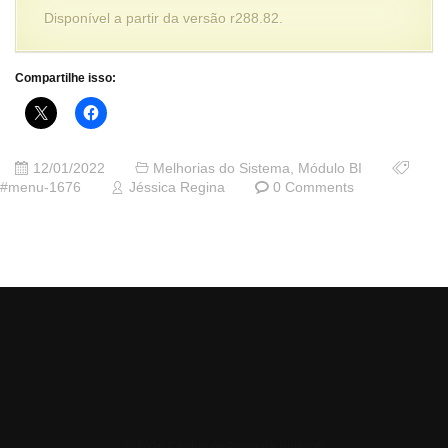
Disponível a partir da versão r288.82.
Compartilhe isso:
12/01/2022
Melhorias do Sistema
,
Módulo BI
#menu-1676
Jéssica Regina
0 Comments
© 2026 Central de Ajuda da Bluesoft