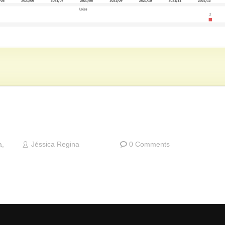
a
,
Jéssica Regina
0 Comments