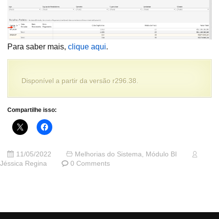
Para saber mais,
clique aqui
.
Disponível a partir da versão r296.38.
Compartilhe isso:
11/05/2022
Melhorias do Sistema
,
Módulo BI
Jéssica Regina
0 Comments