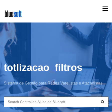
Skip
Togg
to
navi
main
content
totlizacao_filtros
Sistema de Gestão para Redes Varejistas e Atacadistas
Search
for: