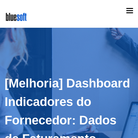
Skip
Togg
to
navi
main
content
[Melhoria] Dashboard
Indicadores do
Fornecedor: Dados