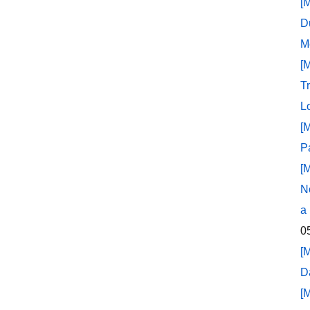
[
D
M
[
T
L
[
P
[
N
a
0
[
D
[