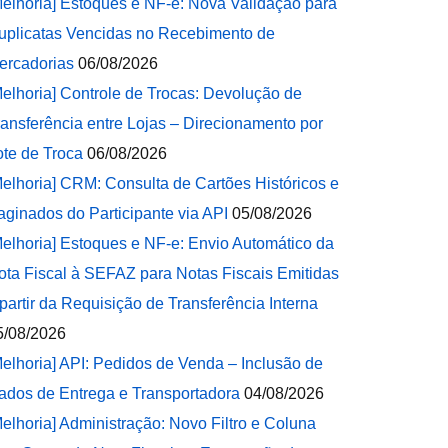
Melhoria] Estoques e NF-e: Nova Validação para
uplicatas Vencidas no Recebimento de
ercadorias
06/08/2026
Melhoria] Controle de Trocas: Devolução de
ransferência entre Lojas – Direcionamento por
ote de Troca
06/08/2026
Melhoria] CRM: Consulta de Cartões Históricos e
aginados do Participante via API
05/08/2026
Melhoria] Estoques e NF-e: Envio Automático da
ota Fiscal à SEFAZ para Notas Fiscais Emitidas
 partir da Requisição de Transferência Interna
5/08/2026
Melhoria] API: Pedidos de Venda – Inclusão de
ados de Entrega e Transportadora
04/08/2026
Melhoria] Administração: Novo Filtro e Coluna