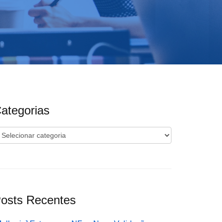
ategorias
ategorias
osts Recentes