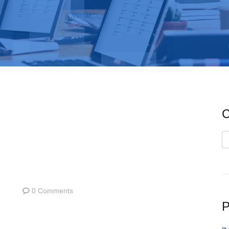
C
C
0 Comments
P