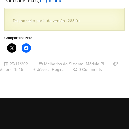
Para saber mais,
clique aqui
.
Disponível a partir da versão r288.01.
Compartilhe isso:
25/11/2021
Melhorias do Sistema
,
Módulo BI
#menu-1815
Jéssica Regina
0 Comments