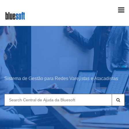
Skip
Togg
to
navi
main
content
Sistema de Gestão para Redes Varejistas e Atacadistas
Search
for: