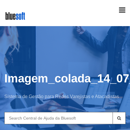
Skip
Togg
to
navi
main
content
Imagem_colada_14_07
Sistema de Gestão para Redes Varejistas e Atacadistas
Search
for: