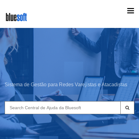
Skip
Togg
to
navi
main
content
Sistema de Gestão para Redes Varejistas e Atacadistas
Search
for: