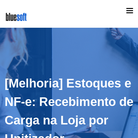
Skip
Togg
to
navi
main
content
[Melhoria] Estoques e
NF-e: Recebimento de
Carga na Loja por