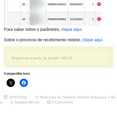
Para saber sobre o parâmetro,
cli
q
ue aqui
.
Sobre o processo de recebimento mobile,
clique aqui
.
Disponível a partir da versão r303.01
Compartilhe isso:
26/07/2022
Melhorias do Sistema
,
Módulo Estoques e NF-
e
Adailton Bronzi
0 Comments