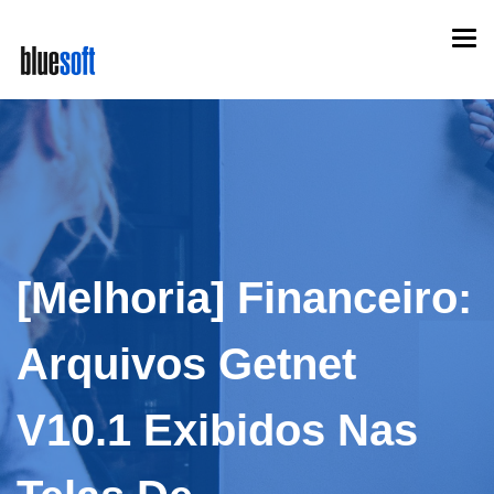
Skip
Togg
to
navi
main
content
[Melhoria] Financeiro:
Arquivos Getnet
V10.1 Exibidos Nas