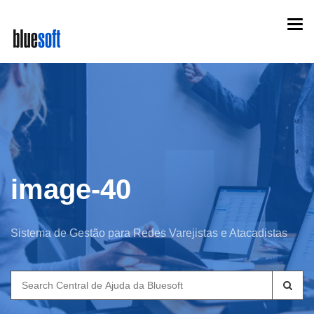
Skip
Togg
to
navi
main
content
image-40
Sistema de Gestão para Redes Varejistas e Atacadistas
Search
for: