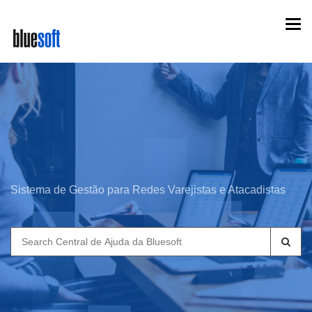
Skip
Togg
to
navi
main
content
Sistema de Gestão para Redes Varejistas e Atacadistas
Search
for: