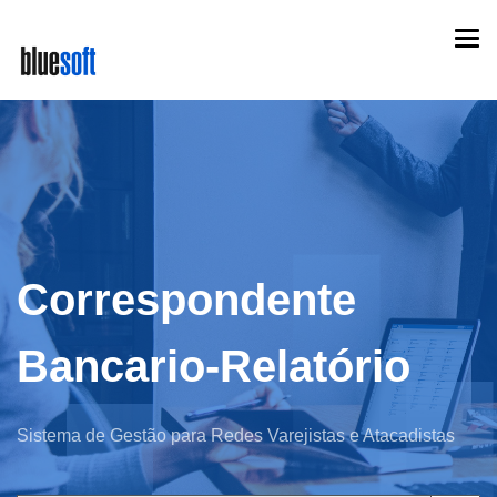
Skip
Togg
to
navi
main
content
Correspondente
Bancario-Relatório
Sistema de Gestão para Redes Varejistas e Atacadistas