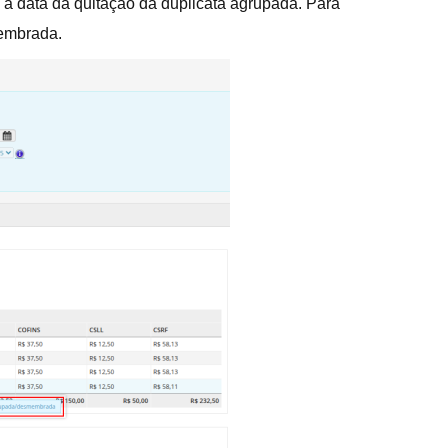
á a data da quitação da duplicata agrupada. Para
membrada.