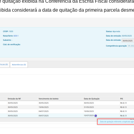
e quitação exibida na Conferência da Escrita Fiscal considerar
ibida considerará a data de quitação da primeira parcela des