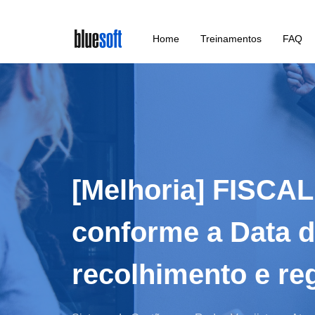
Skip
Home
Treinamentos
FAQ
to
main
content
[Melhoria] FISCA
conforme a Data d
recolhimento e re