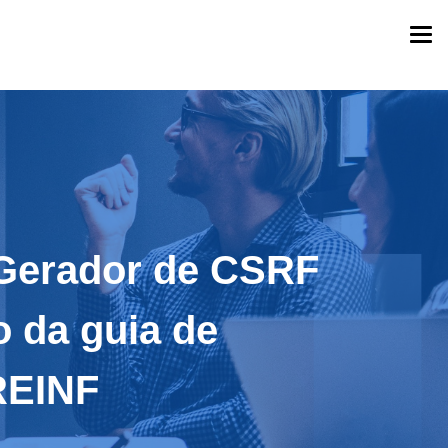
Togg
navi
 Gerador de CSRF
 da guia de
REINF