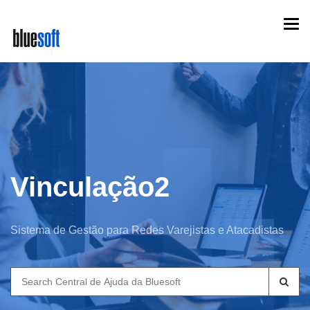
Skip
Togg
to
navi
main
content
Vinculação2
Sistema de Gestão para Redes Varejistas e Atacadistas
Search
for: