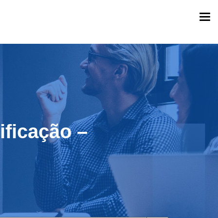
Togg
navi
ificação –