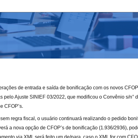
perações de entrada e saída de bonificação com os novos CFOP’
s pelo Ajuste SINIEF 03/2022, que modificou o Convênio s/n° 
de CFOP’s.
em regra fiscal, o usuário continuará realizando o pedido bonif
averá a nova opção de CFOP’s de bonificação (1.936/2936), po
samento via XML será feito um de/para, caso o XML for com C