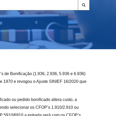
s de Bonificação (1.936, 2.936, 5.936 e 6.936)
de 1970 e revogou o Ajuste SINIEF 16/2020 que
icado ou pedido bonificado altera custo, a
dendo selecionar os CFOP’s 1.910/2.910 ou
FOP 5910/6910 a entrada será com os CFOP’s