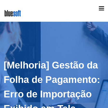
Skip
Togg
to
navi
main
content
[Melhoria] Gestão da
Folha de Pagamento:
Erro de Importação