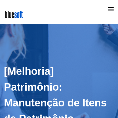
Skip
Togg
to
navi
main
content
[Melhoria]
Patrimônio:
Manutenção de Itens