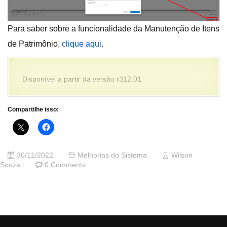
Para saber sobre a funcionalidade da Manutenção de Itens
de Patrimônio,
cli
q
ue aqui
.
Disponível a partir da versão r312.01
Compartilhe isso:
30/11/2022
Melhorias do Sistema
Wilson
Souza
0 Comments