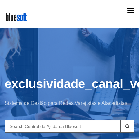
Skip
Togg
to
navi
main
content
exclusividade_canal_v
Sistema de Gestão para Redes Varejistas e Atacadistas
Search
for: