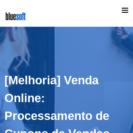
Skip
Togg
to
navi
main
content
[Melhoria] Venda
Online:
Processamento de