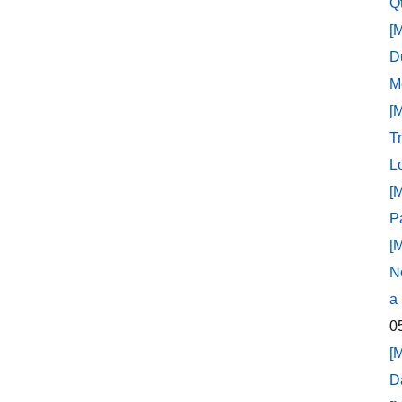
Q
[
D
M
[
T
L
[
P
[
N
a
0
[
D