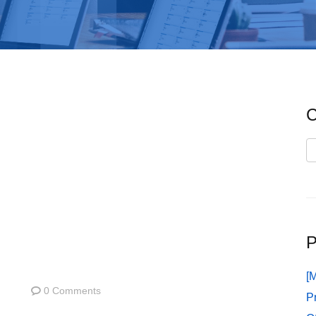
C
C
P
[
0 Comments
P