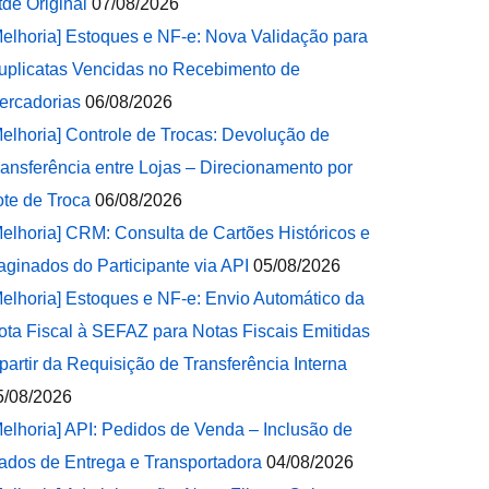
tde Original
07/08/2026
Melhoria] Estoques e NF-e: Nova Validação para
uplicatas Vencidas no Recebimento de
ercadorias
06/08/2026
Melhoria] Controle de Trocas: Devolução de
ransferência entre Lojas – Direcionamento por
ote de Troca
06/08/2026
Melhoria] CRM: Consulta de Cartões Históricos e
aginados do Participante via API
05/08/2026
Melhoria] Estoques e NF-e: Envio Automático da
ota Fiscal à SEFAZ para Notas Fiscais Emitidas
 partir da Requisição de Transferência Interna
5/08/2026
Melhoria] API: Pedidos de Venda – Inclusão de
ados de Entrega e Transportadora
04/08/2026