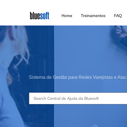
Skip
Home
Treinamentos
FAQ
to
main
content
Sistema de Gestão para Redes Varejistas e Atac
Search
for: